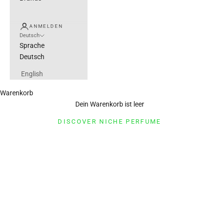
ANMELDEN
Deutsch
Sprache
Deutsch
English
Warenkorb
EREDI ZUCCA
Dein Warenkorb ist leer
ONLINE EXCLUSIVE
DISCOVER NICHE PERFUME