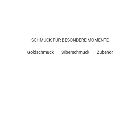
SCHMUCK FÜR BESONDERE MOMENTE
Goldschmuck
Silberschmuck
Zubehör
18k gold
18k gold