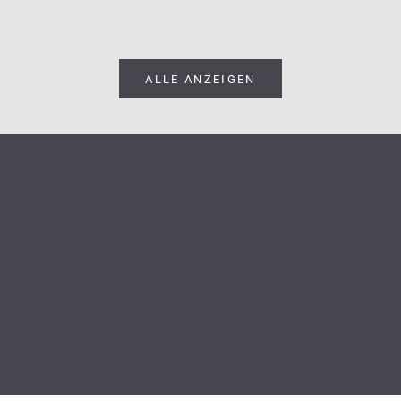
ALLE ANZEIGEN
4D INSIDER CLUB
Treten Sie unserem Treueprogramm bei und erhalten Sie exklusive
Vorteile und Belohnungen bei jedem Einkauf!
MEHR ERFAHREN
ANMELDEN