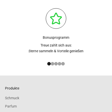
Bonusprogramm
Treue zahlt sich aus:
Sterne
sammeln & Vorteile genießen
Gehe zu Element 1
Gehe zu Element 2
Gehe zu Element 3
Gehe zu Element 4
Gehe zu Element 5
Produkte
Schmuck
Parfum