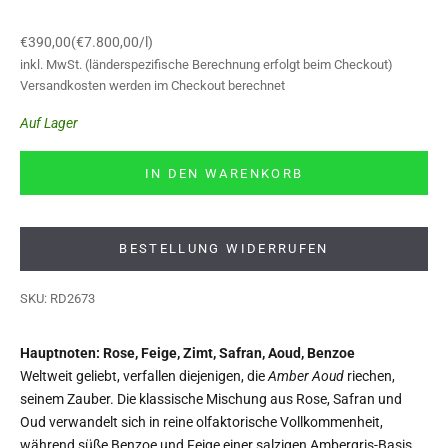
Angebot
€390,00
(€7.800,00/l)
inkl. MwSt. (länderspezifische Berechnung erfolgt beim Checkout)
Versandkosten
werden im Checkout berechnet
Auf Lager
IN DEN WARENKORB
BESTELLUNG WIDERRUFEN
SKU: RD2673
Hauptnoten: Rose, Feige, Zimt, Safran, Aoud, Benzoe
Weltweit geliebt, verfallen diejenigen, die
Amber Aoud
riechen,
seinem Zauber. Die klassische Mischung aus Rose, Safran und
Oud verwandelt sich in reine olfaktorische Vollkommenheit,
während süße Benzoe und Feige einer salzigen Ambergris-Basis