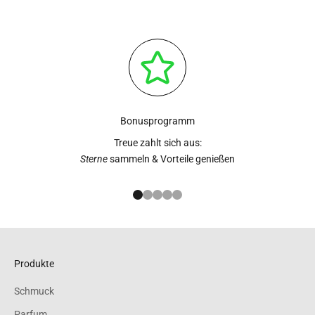
Bonusprogramm
Treue zahlt sich aus:
Sterne
sammeln & Vorteile genießen
Gehe zu Element 1
Gehe zu Element 2
Gehe zu Element 3
Gehe zu Element 4
Gehe zu Element 5
Produkte
Schmuck
Parfum