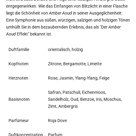
entgegenwirken. Wie das Einfangen von Blitzlicht in einer Flasche
liegt die Schönheit von
Amber Aoud
in seiner Ausgeglichenheit:
Eine Symphonie aus süßen, würzigen, salzigen und holzigen Tönen
umhüllt Sie in dem bezaubernden Erlebnis, das als "Der
Amber
Aoud
Effekt" bekannt ist.
Duftfamilie
orientalisch, holzig
Kopfnoten
Zitrone, Bergamotte, Limette
Herznoten
Rose, Jasmin, Ylang-Ylang, Feige
Safran, Patschuli, Eichenmoos,
Basisnoten
Sandelholz, Oud, Benzoe, Iris, Moschus,
Zimt, Ambergris
Parfümeur
Roja Dove
Duftkonzentration
Parfum