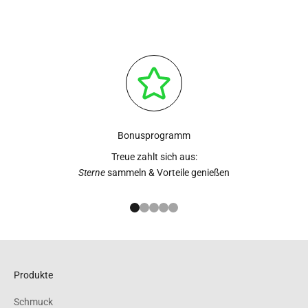
Bonusprogramm
Treue zahlt sich aus:
Sterne
sammeln & Vorteile genießen
Gehe zu Element 1
Gehe zu Element 2
Gehe zu Element 3
Gehe zu Element 4
Gehe zu Element 5
Produkte
Schmuck