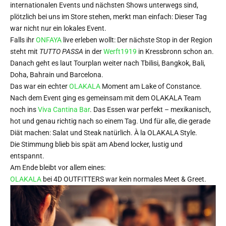
internationalen Events und nächsten Shows unterwegs sind,
plötzlich bei uns im Store stehen, merkt man einfach: Dieser Tag
war nicht nur ein lokales Event.
Falls ihr
ONFAYA
live erleben wollt: Der nächste Stop in der Region
steht mit
TUTTO PASSA
in der
Werft1919
in Kressbronn schon an.
Danach geht es laut Tourplan weiter nach Tbilisi, Bangkok, Bali,
Doha, Bahrain und Barcelona.
Das war ein echter
OLAKALA
Moment am Lake of Constance.
Nach dem Event ging es gemeinsam mit dem OLAKALA Team
noch ins
Viva Cantina Bar
. Das Essen war perfekt – mexikanisch,
hot und genau richtig nach so einem Tag. Und für alle, die gerade
Diät machen: Salat und Steak natürlich. À la OLAKALA Style.
Die Stimmung blieb bis spät am Abend locker, lustig und
entspannt.
Am Ende bleibt vor allem eines:
OLAKALA
bei 4D OUTFITTERS war kein normales Meet & Greet.