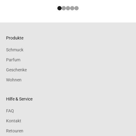
Gehe zu Element 1
Gehe zu Element 2
Gehe zu Element 3
Gehe zu Element 4
Gehe zu Element 5
Produkte
Schmuck
Parfum
Geschenke
Wohnen
Hilfe & Service
FAQ
Kontakt
Retouren