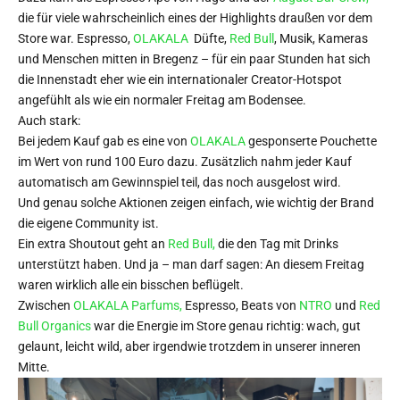
die für viele wahrscheinlich eines der Highlights draußen vor dem
Store war. Espresso,
OLAKALA
Düfte,
Red Bull
, Musik, Kameras
und Menschen mitten in Bregenz – für ein paar Stunden hat sich
die Innenstadt eher wie ein internationaler Creator-Hotspot
angefühlt als wie ein normaler Freitag am Bodensee.
Auch stark:
Bei jedem Kauf gab es eine von
OLAKALA
gesponserte Pouchette
im Wert von rund 100 Euro dazu. Zusätzlich nahm jeder Kauf
automatisch am Gewinnspiel teil, das noch ausgelost wird.
Und genau solche Aktionen zeigen einfach, wie wichtig der Brand
die eigene Community ist.
Ein extra Shoutout geht an
Red Bull,
die den Tag mit Drinks
unterstützt haben. Und ja – man darf sagen: An diesem Freitag
waren wirklich alle ein bisschen beflügelt.
Zwischen
OLAKALA Parfums,
Espresso, Beats von
NTRO
und
Red
Bull Organics
war die Energie im Store genau richtig: wach, gut
gelaunt, leicht wild, aber irgendwie trotzdem in unserer inneren
Mitte.