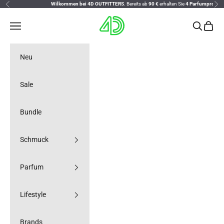
Zurück
Vor
Zum Inhalt springen
Wilkommen bei 4D OUTFITTERS
. Bereits ab
90 €
erhalten Sie
4 Parfumproben grati
4D OUTFITTERS
Navigationsmenü öffnen
Suche öff
Warenk
Neu
Sale
Bundle
Schmuck
Parfum
Lifestyle
Brands