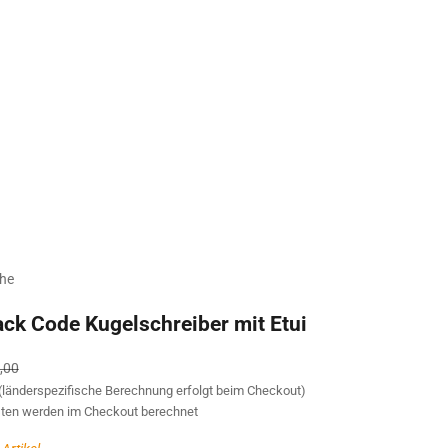
che
ack Code Kugelschreiber mit Etui
lärer Preis
,00
 (länderspezifische Berechnung erfolgt beim Checkout)
ten
werden im Checkout berechnet