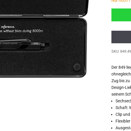
Nur noch 1 
SKU: 849.4
Der 849 lie
ohnegleich
Zug bis zu
Design-Lie
seinem Sch
Sechseck
Schaft:
Clip un
Flexible
Ausgesta