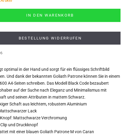
Artikel
IN DEN WARENKORB
BESTELLUNG WIDERRUFEN
96
gt optimal in der Hand und sorgt für ein flüssiges Schriftbild
en. Und dank der bekannten Goliath Patrone können Sie in einem
 600 A4-Seiten schreiben.
Das Modell Black Code bezaubert
bhaber auf der Suche nach Eleganz und Minimalismus mit
aft und seinen Attributen in mattem Schwarz.
iger Schaft aus leichtem, robustem Aluminium
 Mattschwarzer Lack
d Knopf: Mattschwarze Verchromung
r Clip und Druckknopf
ttet mit einer blauen Goliath Patrone M von Caran