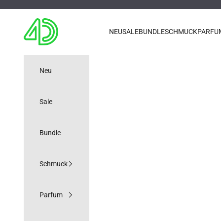
Zum Inhalt springen
4D OUTFITTERS
NEU
SALE
BUNDLE
SCHMUCK
PARFU
Neu
Sale
Bundle
Schmuck
Parfum