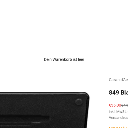
Dein Warenkorb ist leer
Caran d'A
849 Bl
Angebot
Regu
€36,00
€44
inkl. MwSt.
Versandkos