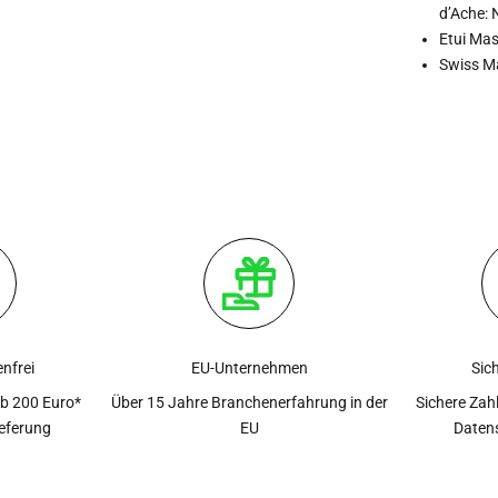
d’Ache:
Etui Mas
Swiss M
nfrei
EU-Unternehmen
Sic
ab 200 Euro*
Über 15 Jahre Branchenerfahrung in der
Sichere Zah
ieferung
EU
Daten