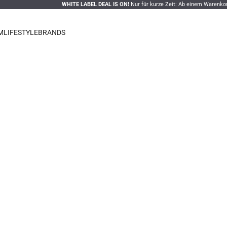
WHITE LABEL DEAL IS ON!
Nur für kurze Zeit: Ab einem Warenkorbwert von
500 €
wählen S
M
LIFESTYLE
BRANDS