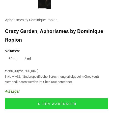
Aphorismes by Dominique Ropion
Crazy Garden, Aphorismes by Dominique
Ropion
Volumen:
50 ml
2 ml
Angebot
€260,00
(€5.200,00/l)
inkl. MwSt. (länderspezifische Berechnung erfolgt beim Checkout)
Versandkosten
werden im Checkout berechnet
Auf Lager
IN DEN WARENKORB