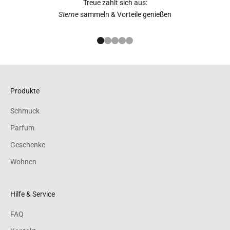
Treue zahlt sich aus:
Sterne
sammeln & Vorteile genießen
Gehe zu Element 1
Gehe zu Element 2
Gehe zu Element 3
Gehe zu Element 4
Gehe zu Element 5
Produkte
Schmuck
Parfum
Geschenke
Wohnen
Hilfe & Service
FAQ