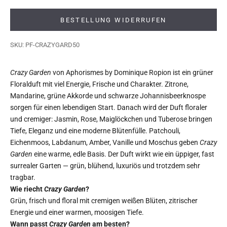
BESTELLUNG WIDERRUFEN
SKU: PF-CRAZYGARD50
Crazy Garden
von Aphorismes by Dominique Ropion ist ein grüner
Floralduft mit viel Energie, Frische und Charakter. Zitrone,
Mandarine, grüne Akkorde und schwarze Johannisbeerknospe
sorgen für einen lebendigen Start. Danach wird der Duft floraler
und cremiger: Jasmin, Rose, Maiglöckchen und Tuberose bringen
Tiefe, Eleganz und eine moderne Blütenfülle. Patchouli,
Eichenmoos, Labdanum, Amber, Vanille und Moschus geben
Crazy
Garden
eine warme, edle Basis. Der Duft wirkt wie ein üppiger, fast
surrealer Garten — grün, blühend, luxuriös und trotzdem sehr
tragbar.
Wie riecht
Crazy Garden
?
Grün, frisch und floral mit cremigen weißen Blüten, zitrischer
Energie und einer warmen, moosigen Tiefe.
Wann passt
Crazy Garden
am besten?