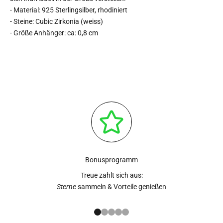
- Material: 925 Sterlingsilber, rhodiniert
- Steine: Cubic Zirkonia (weiss)
- Größe Anhänger: ca: 0,8 cm
Bonusprogramm
Treue zahlt sich aus:
Sterne
sammeln & Vorteile genießen
Gehe zu Element 1
Gehe zu Element 2
Gehe zu Element 3
Gehe zu Element 4
Gehe zu Element 5