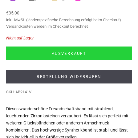
Angebot
€35,00
inkl. MwSt. (länderspezifische Berechnung erfolgt beim Checkout)
Versandkosten
werden im Checkout berechnet
Nicht auf Lager
AUSVERKAUFT
BESTELLUNG WIDERRUFEN
SKU: AB2141V
Dieses wunderschöne Freundschaftsband mit strahlend,
leuchtenden Zirkoniasteinen verzaubert. Es lässt sich perfekt mit
weiteren Glücksbändchen oder anderem Armschmuck
kombinieren. Das hochwertige Synthetikband ist stabil und lässt
sich individuell in der Größe verstellen.