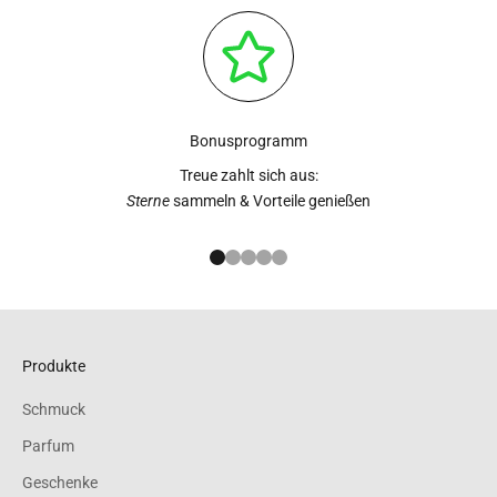
Bonusprogramm
Treue zahlt sich aus:
Sterne
sammeln & Vorteile genießen
Gehe zu Element 1
Gehe zu Element 2
Gehe zu Element 3
Gehe zu Element 4
Gehe zu Element 5
Produkte
Schmuck
Parfum
Geschenke