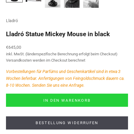
Lladró
Lladró Statue Mickey Mouse in black
Angebot
€645,00
inkl. MwSt. (länderspezifische Berechnung erfolgt beim Checkout)
Versandkosten
werden im Checkout berechnet
Vorbestellungen für Parfüms und Geschenkartikel sind in etwa 3
Wochen lieferbar. Anfertigungen von Feingoldschmuck dauern ca.
8-10 Wochen. Senden Sie uns eine Anfrage.
IN DEN WARENKORB
BESTELLUNG WIDERRUFEN