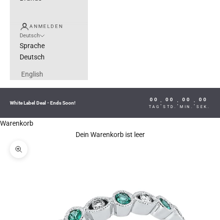
ANMELDEN
Deutsch
Sprache
Deutsch
English
00
00
00
00
:
:
:
White Label Deal - Ends Soon!
TAG
STD.
MIN.
SEK.
Warenkorb
Dein Warenkorb ist leer
Bild vergrößern