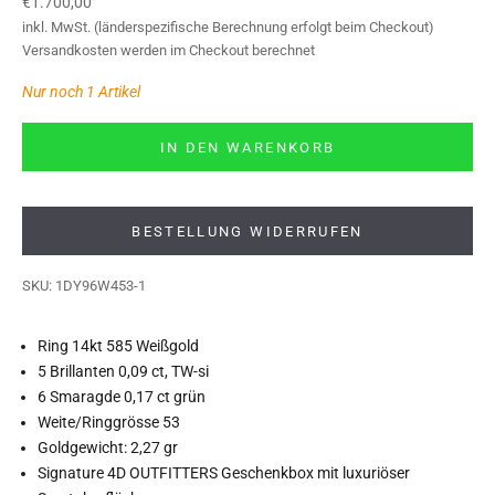
Angebot
€1.700,00
inkl. MwSt. (länderspezifische Berechnung erfolgt beim Checkout)
Versandkosten
werden im Checkout berechnet
Nur noch 1 Artikel
IN DEN WARENKORB
BESTELLUNG WIDERRUFEN
SKU: 1DY96W453-1
Ring 14kt 585 Weißgold
5 Brillanten 0,09 ct, TW-si
6 Smaragde 0,17 ct grün
Weite/Ringgrösse 53
Goldgewicht: 2,27 gr
Signature 4D OUTFITTERS Geschenkbox mit luxuriöser