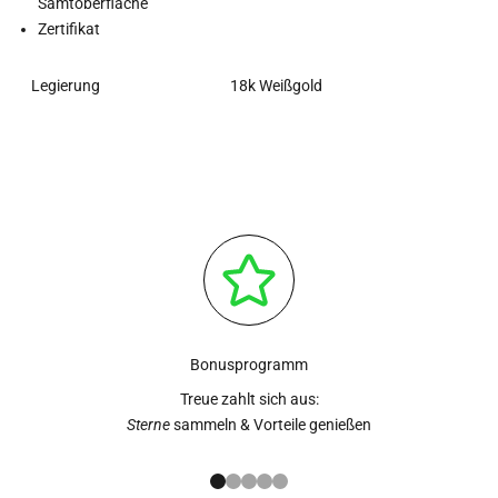
Samtoberfläche
Zertifikat
Legierung
18k Weißgold
Bonusprogramm
Treue zahlt sich aus:
Sterne
sammeln & Vorteile genießen
Gehe zu Element 1
Gehe zu Element 2
Gehe zu Element 3
Gehe zu Element 4
Gehe zu Element 5