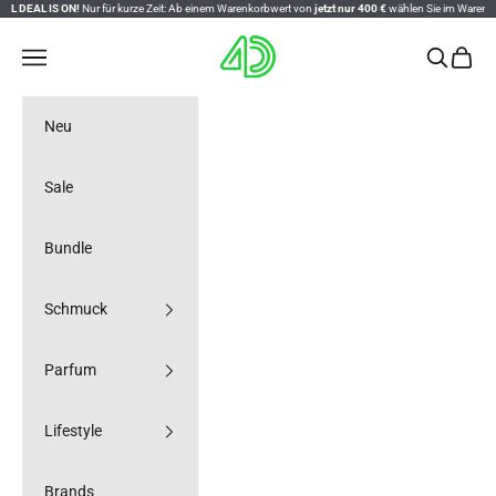
L IS ON!
Zum Inhalt springen
Nur für kurze Zeit: Ab einem Warenkorbwert von
jetzt nur 400 €
wählen Sie im Warenkorb ein
4D OUTFITTERS
Navigationsmenü öffnen
Suche öff
Warenk
Neu
Sale
Bundle
Schmuck
Parfum
Lifestyle
Brands