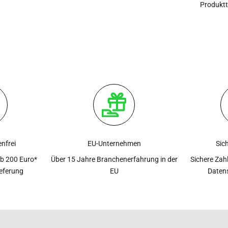
Produkt
nfrei
EU-Unternehmen
Sic
ab 200 Euro*
Über 15 Jahre Branchenerfahrung in der
Sichere Zah
ieferung
EU
Daten