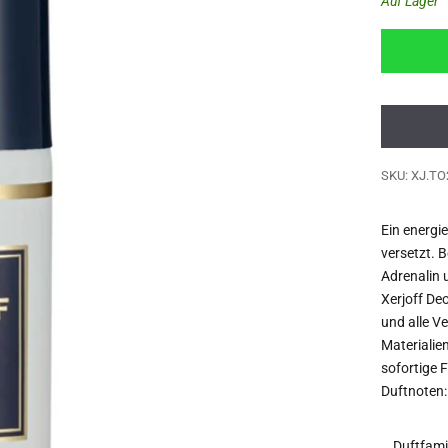
Auf Lager
SKU: XJ.TO
Ein energie
versetzt. 
Adrenalin 
Xerjoff De
und alle V
Materialien
sofortige 
Duftnoten:
Duftfami