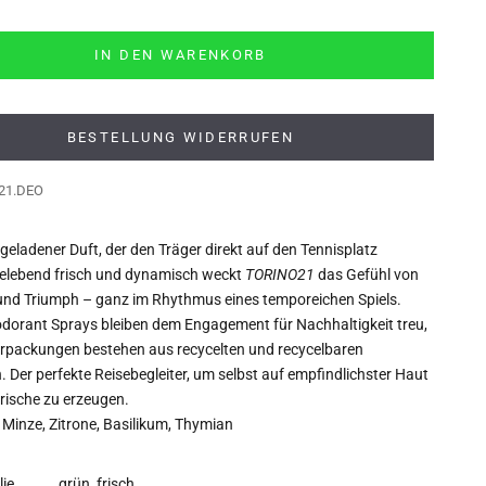
IN DEN WARENKORB
BESTELLUNG WIDERRUFEN
21.DEO
geladener Duft, der den Träger direkt auf den Tennisplatz
Belebend frisch und dynamisch weckt
TORINO21
das Gefühl von
und Triumph – ganz im Rhythmus eines temporeichen Spiels.
odorant Sprays bleiben dem Engagement für Nachhaltigkeit treu,
erpackungen bestehen aus recycelten und recycelbaren
. Der perfekte Reisebegleiter, um selbst auf empfindlichster Haut
Frische zu erzeugen.
 Minze, Zitrone, Basilikum, Thymian
lie
grün, frisch