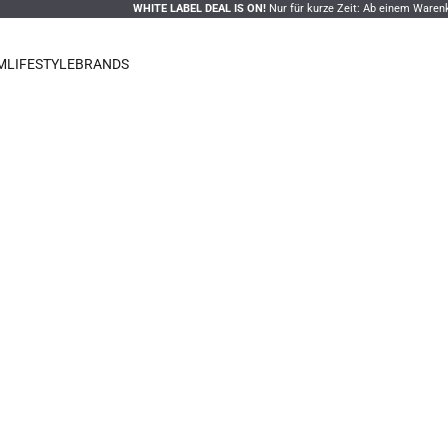
WHITE LABEL DEAL IS ON!
Nur für kurze Zeit: Ab einem Warenkorbwert von
500 €
wählen 
M
LIFESTYLE
BRANDS