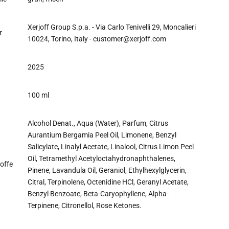
Xerjoff Group S.p.a. - Via Carlo Tenivelli 29, Moncalieri
r
10024, Torino, Italy - customer@xerjoff.com
2025
100 ml
Alcohol Denat., Aqua (Water), Parfum, Citrus
Aurantium Bergamia Peel Oil, Limonene, Benzyl
Salicylate, Linalyl Acetate, Linalool, Citrus Limon Peel
Oil, Tetramethyl Acetyloctahydronaphthalenes,
toffe
Pinene, Lavandula Oil, Geraniol, Ethylhexylglycerin,
Citral, Terpinolene, Octenidine HCl, Geranyl Acetate,
Benzyl Benzoate, Beta-Caryophyllene, Alpha-
Terpinene, Citronellol, Rose Ketones.