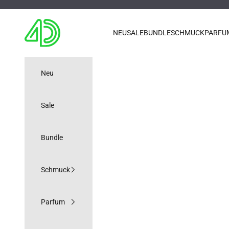
Zum Inhalt springen
4D OUTFITTERS
NEU
SALE
BUNDLE
SCHMUCK
PARFU
Neu
Sale
Bundle
Schmuck
Parfum