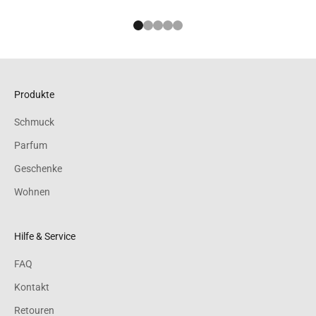
Gehe zu Element 1
Gehe zu Element 2
Gehe zu Element 3
Gehe zu Element 4
Gehe zu Element 5
Produkte
Schmuck
Parfum
Geschenke
Wohnen
Hilfe & Service
FAQ
Kontakt
Retouren