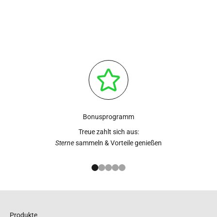
Bonusprogramm
Treue zahlt sich aus:
Sterne
sammeln & Vorteile genießen
Gehe zu Element 1
Gehe zu Element 2
Gehe zu Element 3
Gehe zu Element 4
Gehe zu Element 5
Produkte