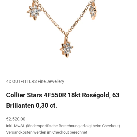
4D OUTFITTERS Fine Jewellery
Collier Stars 4F550R 18kt Roségold, 63
Brillanten 0,30 ct.
Angebot
€2.520,00
inkl. MwSt. (länderspezifische Berechnung erfolgt beim Checkout)
Versandkosten
werden im Checkout berechnet