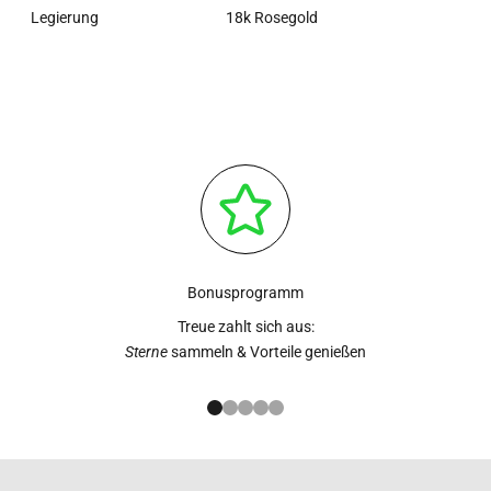
Legierung
18k Rosegold
Bonusprogramm
Treue zahlt sich aus:
Sterne
sammeln & Vorteile genießen
Gehe zu Element 1
Gehe zu Element 2
Gehe zu Element 3
Gehe zu Element 4
Gehe zu Element 5