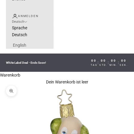
ANMELDEN
Deutsch
Sprache
Deutsch
English
00
00
00
00
:
:
:
White Label Deal - Ends Soon!
TAG
STD.
MIN.
SEK.
Warenkorb
Dein Warenkorb ist leer
Bild vergrößern