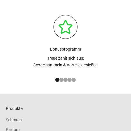
Bonusprogramm
Treue zahlt sich aus:
Sterne
sammeln & Vorteile genießen
Gehe zu Element 1
Gehe zu Element 2
Gehe zu Element 3
Gehe zu Element 4
Gehe zu Element 5
Produkte
Schmuck
Parfum